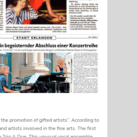
he promotion of gifted artists”. According to
d artists involved in the fine arts. The first
 Trio A Due. This unusual vocal ensemble,