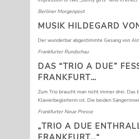
impression of two „sunny girls“ who in effec
Berliner Morgenpost
MUSIK HILDEGARD VO
Der wunderbar abgestimmte Gesang von Almut
Frankfurter Rundschau
DAS “TRIO A DUE” FES
FRANKFURT…
Zum Trio braucht man nicht immer drei. Das b
Klavierbegleiterin ist. Die beiden Sängerinn
Frankfurter Neue Presse
„TRIO A DUE ENTHRALL
FRANKFURT…“