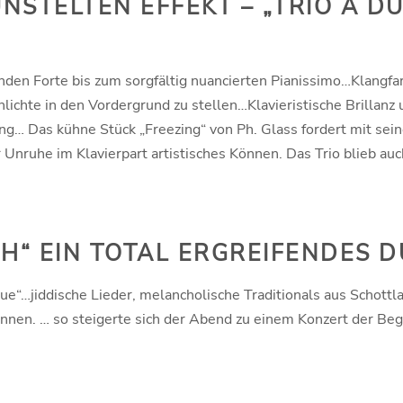
NSTELTEN EFFEKT – „TRIO A D
den Forte bis zum sorgfältig nuancierten Pianissimo…Klangfa
hlichte in den Vordergrund zu stellen…Klavieristische Brill
ung… Das kühne Stück „Freezing“ von Ph. Glass fordert mit se
 Unruhe im Klavierpart artistisches Können. Das Trio blieb au
CH“ EIN TOTAL ERGREIFENDES D
e“…jiddische Lieder, melancholische Traditionals aus Schottl
innen. … so steigerte sich der Abend zu einem Konzert der Bege