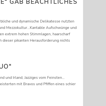
UE“ GAB BEACHTLICHES
rbliche und dynamische Delikatesse nutzten
anz und Mezzokultur…Kantable Aufschwünge und
inen extrem hohen Stimmlagen, haarscharf
ch dieser pikanten Herausforderung nichts
UO“
and und Irland, Jazziges vom Feinsten…
isterten mit Bravos und Pfiffen eines schier