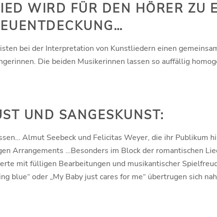
IED WIRD FÜR DEN HÖRER ZU 
NEUENTDECKUNG…
nisten bei der Interpretation von Kunstliedern einen gemeinsa
Sängerinnen. Die beiden Musikerinnen lassen so auffällig homog
UST UND SANGESKUNST:
assen… Almut Seebeck und Felicitas Weyer, die ihr Publikum h
n Arrangements …Besonders im Block der romantischen Lieder 
herte mit fülligen Bearbeitungen und musikantischer Spielfre
ng blue“ oder „My Baby just cares for me“ übertrugen sich nah