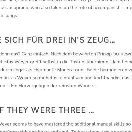
a mezzosoprano, who also takes on the role of accompanist – i
sh songs.
SICH FÜR DREI IN’S ZEUG…
ht denn das? Ganz einfach. Nach dem bewährten Prinzip “Aus z
Felicitas Weyer greift selbst in die Tasten, übernimmt damit e
hendurch sogar als charmante Moderatorin…Beide harmonieren v
elicitas Weyer so mühelos, einfühlsam und leichthändig, dass 
e sind ….Ein Hörvergnügen der reinsten Wonne…
F THEY WERE THREE …
Weyer seems to have mastered the additional manual skills so e