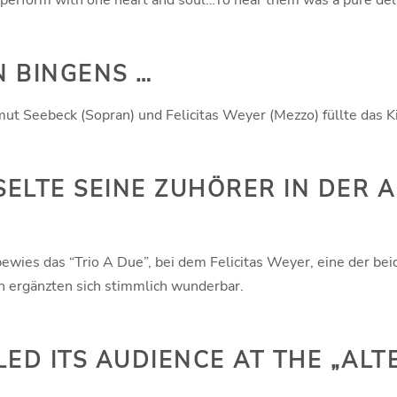
t perform with one heart and soul…To hear them was a pure deli
N BINGENS …
 Seebeck (Sopran) und Felicitas Weyer (Mezzo) füllte das Ki
SELTE SEINE ZUHÖRER IN DER 
ewies das “Trio A Due”, bei dem Felicitas Weyer, eine der be
en ergänzten sich stimmlich wunderbar.
ED ITS AUDIENCE AT THE „ALTE