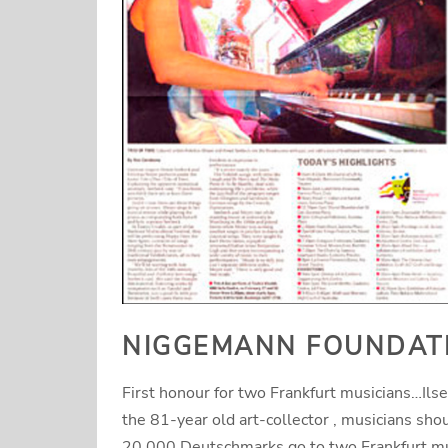
NIGGEMANN FOUNDAT
First honour for two Frankfurt musicians…Ils
the 81-year old art-collector , musicians shoul
20.000 Deutschmarks go to two Frankfurt mu