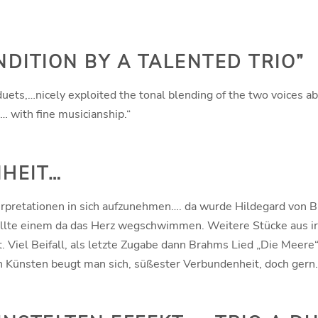
NDITION BY A TALENTED TRIO”
l duets,…nicely exploited the tonal blending of the two voices a
… with fine musicianship.“
EIT…
terpretationen in sich aufzunehmen…. da wurde Hildegard von 
ollte einem da das Herz wegschwimmen. Weitere Stücke aus iri
. Viel Beifall, als letzte Zugabe dann Brahms Lied „Die Meere
 Künsten beugt man sich, süßester Verbundenheit, doch gern.