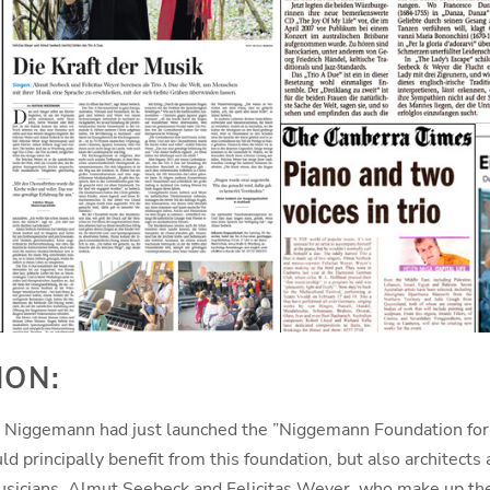
ION:
e Niggemann had just launched the ”Niggemann Foundation for t
d principally benefit from this foundation, but also architects an
sicians, Almut Seebeck and Felicitas Weyer, who make up the