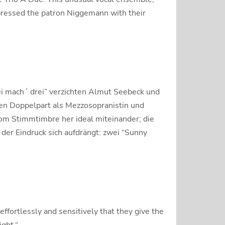
mpressed the patron Niggemann with their
wei mach´ drei” verzichten Almut Seebeck und
inen Doppelpart als Mezzosopranistin und
om Stimmtimbre her ideal miteinander; die
der Eindruck sich aufdrängt: zwei “Sunny
ffortlessly and sensitively that they give the